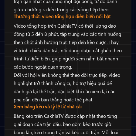
trận gần nhất của cùng một đội bóng, từ đó đánh
giá xu hướng ra kèo trong các vòng tiếp theo.
Thưởng thức video tổng hợp diễn biến nổi bật
Video tổng hợp trên CakhiaTV có thời lượng dao
động từ 5 đến 8 phút, tập trung vào các tình huống
then chốt ảnh hưởng trực tiếp đến kèo cược. Thay
vì trình chiếu dàn trải, nội dung được cắt ghép theo
trình tự diễn biến, giúp người xem nắm bắt nhanh
các bước ngoặt quan trọng.
Đối với hội viên không thể theo dõi trực tiếp, video
highlight trở thành công cụ hỗ trợ hiệu quả để
đánh giá lại thế trận, đặc biệt khi cần xem lại các
pha dẫn đến bàn thắng hoặc thẻ phạt.
Xem bảng kèo và tỷ lệ từ nhà cái
Bảng kèo trên CakhiaTV được cập nhật theo từng
giai đoạn của trận đấu, bao gồm kèo trước giờ
bóng lăn, kèo trong trận và kèo cuối trận. Mỗi loại