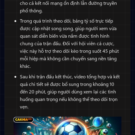
cho cả kết nối mạng ổn định lẫn đường truyền
phổ thông.
Trong quá trình theo dõi, bảng tỷ số trực tiếp
được cập nhật song song, giúp người xem vừa
quan sát diễn biến vừa nắm được tình hình
chung của trận đấu. Đối với hội viên cá cược,
việc này hỗ trợ theo dõi kèo trong suốt 45 phút
mỗi hiệp mà không cần chuyển sang nền tảng
khác.
Sau khi trận đấu kết thúc, video tổng hợp và kết
quả chi tiết sẽ được bổ sung trong khoảng 10
đến 20 phút, giúp người dùng xem lại các tình
huống quan trọng nếu không thể theo dõi trọn
vẹn.