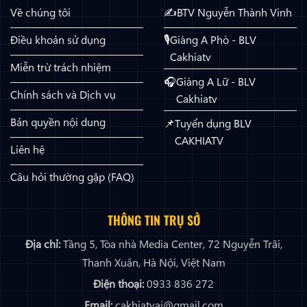
Về chúng tôi
BTV Nguyễn Thành Vinh
Điều khoản sử dụng
Giàng A Phò - BLV
Cakhiatv
Miễn trừ trách nhiệm
Giàng A Lữ - BLV
Chính sách và Dịch vụ
Cakhiatv
Bản quyền nội dung
Tuyển dụng BLV
CAKHIATV
Liên hệ
Câu hỏi thường gặp (FAQ)
THÔNG TIN TRỤ SỞ
Địa chỉ:
Tầng 5, Tòa nhà Media Center, 72 Nguyễn Trãi,
Thanh Xuân, Hà Nội, Việt Nam
Điện thoại:
0933 836 272
Email:
cakhiatvai@gmail.com