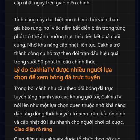
cập nhật ngay trên giao diện chính.
Tính năng này đặc biệt hữu ích với hội viên tham
gia kèo rung, nơi việc nắm bắt diễn biến trong từng
phút có thể ảnh hưởng trực tiếp đến kết quả cuối
cùng. Nhờ khả năng cập nhật liên tục, Cakhia trở
thành công cụ hỗ trợ theo dõi trận đấu hiệu quả
trong suốt 90 phút thi đấu chính thức.
Lý do CakhiaTV được nhiều người lựa
chọn để xem bóng đá trực tuyến
Trong bối cảnh nhu cầu theo dõi bóng đá trực
tuyến tăng mạnh vào các khung giờ tối, CakhiaTV
nổi lên như một lựa chọn quen thuộc nhờ khả năng
đáp ứng đồng thời hai yếu tố: xem trận đấu ổn định
và cập nhật dữ liệu nhanh cho người chơi cá cược.
Giao diện rõ ràng
Giao diện của cakhiatv được tổ chức theo bố cục