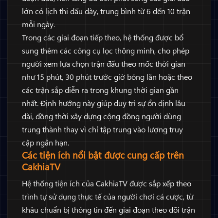
lớn có lịch thi đấu dày, trung bình từ 6 đến 10 trận
mỗi ngày.
Trong các giai đoạn tiếp theo, hệ thống được bổ
sung thêm các công cụ lọc thông minh, cho phép
người xem lựa chọn trận đấu theo mốc thời gian
như 15 phút, 30 phút trước giờ bóng lăn hoặc theo
các trận sắp diễn ra trong khung thời gian gần
nhất. Định hướng này giúp duy trì sự ổn định lâu
dài, đồng thời xây dựng cộng đồng người dùng
trung thành thay vì chỉ tập trung vào lượng truy
cập ngắn hạn.
Các tiện ích nổi bật được cung cấp trên
CakhiaTV
Hệ thống tiện ích của CakhiaTV được sắp xếp theo
trình tự sử dụng thực tế của người chơi cá cược, từ
khâu chuẩn bị thông tin đến giai đoạn theo dõi trận