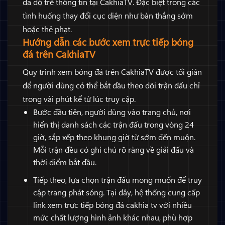
đa độ trễ thông tin tại CakhiaTV. Đặc biệt trong các
tình huống thay đổi cục diện như bàn thắng sớm
hoặc thẻ phạt.
Hướng dẫn các bước xem trực tiếp bóng
đá trên CakhiaTV
Quy trình xem bóng đá trên CakhiaTV được tối giản
để người dùng có thể bắt đầu theo dõi trận đấu chỉ
trong vài phút kể từ lúc truy cập.
Bước đầu tiên, người dùng vào trang chủ, nơi
hiển thị danh sách các trận đấu trong vòng 24
giờ, sắp xếp theo khung giờ từ sớm đến muộn.
Mỗi trận đều có ghi chú rõ ràng về giải đấu và
thời điểm bắt đầu.
Tiếp theo, lựa chọn trận đấu mong muốn để truy
cập trang phát sóng. Tại đây, hệ thống cung cấp
link xem trực tiếp bóng đá cakhia tv với nhiều
mức chất lượng hình ảnh khác nhau, phù hợp