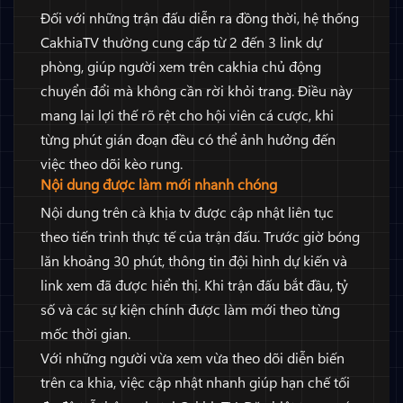
Đối với những trận đấu diễn ra đồng thời, hệ thống
CakhiaTV thường cung cấp từ 2 đến 3 link dự
phòng, giúp người xem trên cakhia chủ động
chuyển đổi mà không cần rời khỏi trang. Điều này
mang lại lợi thế rõ rệt cho hội viên cá cược, khi
từng phút gián đoạn đều có thể ảnh hưởng đến
việc theo dõi kèo rung.
Nội dung được làm mới nhanh chóng
Nội dung trên cà khịa tv được cập nhật liên tục
theo tiến trình thực tế của trận đấu. Trước giờ bóng
lăn khoảng 30 phút, thông tin đội hình dự kiến và
link xem đã được hiển thị. Khi trận đấu bắt đầu, tỷ
số và các sự kiện chính được làm mới theo từng
mốc thời gian.
Với những người vừa xem vừa theo dõi diễn biến
trên ca khia, việc cập nhật nhanh giúp hạn chế tối