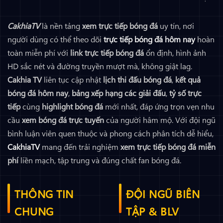
CakhiaTV
là nền tảng
xem trực tiếp bóng đá
uy tín, nơi
người dùng có thể theo dõi
trực tiếp bóng đá hôm nay
hoàn
toàn miễn phí với
link trực tiếp bóng đá
ổn định, hình ảnh
HD sắc nét và đường truyền mượt mà, không giật lag.
Cakhia TV
liên tục cập nhật
lịch thi đấu bóng đá
,
kết quả
bóng đá hôm nay
,
bảng xếp hạng các giải đấu
,
tỷ số trực
tiếp
cùng
highlight bóng đá
mới nhất, đáp ứng trọn vẹn nhu
cầu
xem bóng đá trực tuyến
của người hâm mộ. Với đội ngũ
bình luận viên quen thuộc và phong cách phân tích dễ hiểu,
CakhiaTV
mang đến trải nghiệm
xem trực tiếp bóng đá miễn
phí
liền mạch, tập trung và đúng chất fan bóng đá.
THÔNG TIN
ĐỘI NGŨ BIÊN
CHUNG
TẬP & BLV