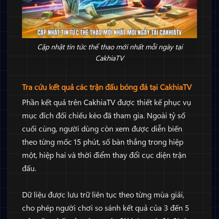
Cập nhật tin tức thể thao mới nhất mỗi ngày tại
CakhiaTV
Tra cứu kết quả các trận đấu bóng đá tại CakhiaTV
Phần kết quả trên CakhiaTV được thiết kế phục vụ
mục đích đối chiếu kèo đã tham gia. Ngoài tỷ số
cuối cùng, người dùng còn xem được diễn biến
theo từng mốc 15 phút, số bàn thắng trong hiệp
một, hiệp hai và thời điểm thay đổi cục diện trận
đấu.
Dữ liệu được lưu trữ liên tục theo từng mùa giải,
cho phép người chơi so sánh kết quả của 3 đến 5