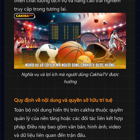
thiện chất lượng dịch vụ và nâng cao trải nghiệm
truy cập trong tương lai.
Nghĩa vụ và lợi ích mà người dùng CakhiaTV được
hưởng
Quy định về nội dung và quyền sở hữu trí tuệ
Toàn bộ nội dung hiển thị trên cakhia thuộc quyền
quản lý của nền tảng hoặc các đối tác liên kết hợp
pháp. Điều này bao gồm văn bản, hình ảnh, video
và dữ liệu liên quan đến trận đấu.