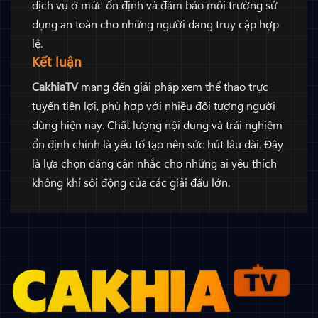
dịch vụ ở mức ổn định và đảm bảo môi trường sử
dụng an toàn cho những người đang truy cập hợp
lệ.
Kết luận
CakhiaTV
mang đến giải pháp xem thể thao trực
tuyến tiện lợi, phù hợp với nhiều đối tượng người
dùng hiện nay. Chất lượng nội dung và trải nghiệm
ổn định chính là yếu tố tạo nên sức hút lâu dài. Đây
là lựa chọn đáng cân nhắc cho những ai yêu thích
không khí sôi động của các giải đấu lớn.