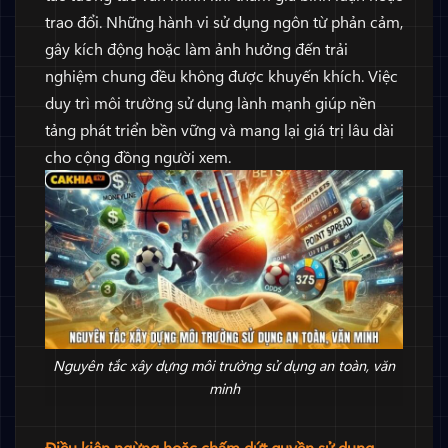
trao đổi. Những hành vi sử dụng ngôn từ phản cảm,
gây kích động hoặc làm ảnh hưởng đến trải
nghiệm chung đều không được khuyến khích. Việc
duy trì môi trường sử dụng lành mạnh giúp nền
tảng phát triển bền vững và mang lại giá trị lâu dài
cho cộng đồng người xem.
Nguyên tắc xây dựng môi trường sử dụng an toàn, văn
minh
Điều kiện ngừng hoặc chấm dứt quyền sử dụng