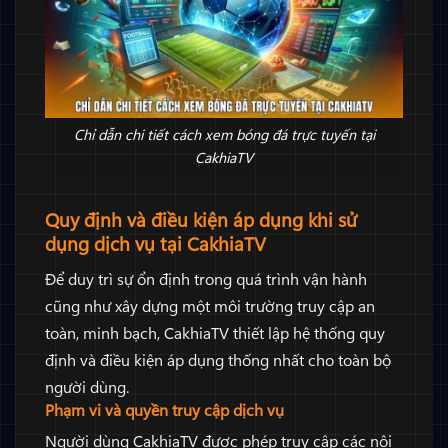
Chỉ dẫn chi tiết cách xem bóng đá trực tuyến tại
CakhiaTV
Quy định và điều kiện áp dụng khi sử
dụng dịch vụ tại CakhiaTV
Để duy trì sự ổn định trong quá trình vận hành
cũng như xây dựng một môi trường truy cập an
toàn, minh bạch, CakhiaTV thiết lập hệ thống quy
định và điều kiện áp dụng thống nhất cho toàn bộ
người dùng.
Phạm vi và quyền truy cập dịch vụ
Người dùng CakhiaTV được phép truy cập các nội