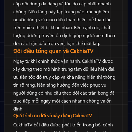
cấp nội dung đa dạng và tốc độ cập nhật nhanh
chóng. Nền tảng này tập trung vào trải nghiệm
người dùng với giao diện thân thiện, dễ thao tác
trên nhiều thiết bị khác nhau. Bên cạnh đó, chất
lượng đường truyền ổn định giúp người xem theo
dõi các trận đấu trọn vẹn, hạn chế giật lag.
Đôi điều tổng quan về CakhiaTV
Ngay từ khi chính thức vận hành, CakhiaTV được
xây dựng theo mô hình trung tâm dữ liệu hiện đại,
ưu tiên tốc độ truy cập và khả năng hiển thị thông
tin rõ ràng. Nền tảng hướng đến việc phục vụ
người dùng có nhu cầu theo dõi các trận bóng đá
trực tiếp mỗi ngày một cách nhanh chóng và ổn
định.
Quá trình ra đời và xây dựng CakhiaTV
CakhiaTV bắt đầu được phát triển trong bối cảnh