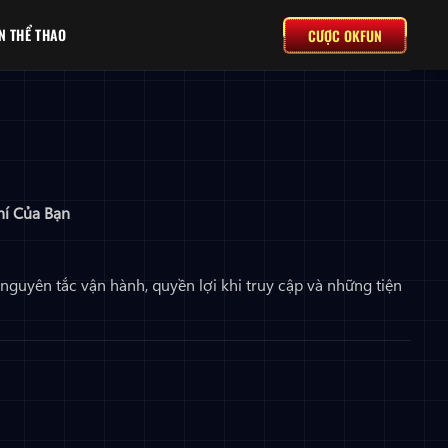
IN THỂ THAO
CƯỢC OKFUN
í Của Bạn
 nguyên tắc vận hành, quyền lợi khi truy cập và những tiện