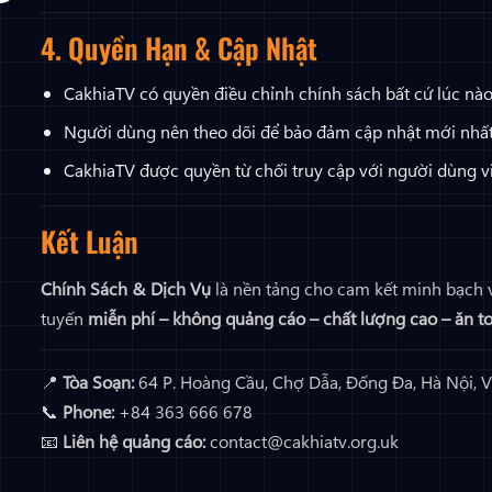
4. Quyền Hạn & Cập Nhật
CakhiaTV có quyền điều chỉnh chính sách bất cứ lúc nào
Người dùng nên theo dõi để bảo đảm cập nhật mới nhất
CakhiaTV được quyền từ chối truy cập với người dùng v
Kết Luận
Chính Sách & Dịch Vụ
là nền tảng cho cam kết minh bạch v
tuyến
miễn phí – không quảng cáo – chất lượng cao – ăn t
📍
Tòa Soạn:
64 P. Hoàng Cầu, Chợ Dẫa, Đống Đa, Hà Nội, 
📞
Phone:
+84 363 666 678
📧
Liên hệ quảng cáo:
contact@cakhiatv.org.uk