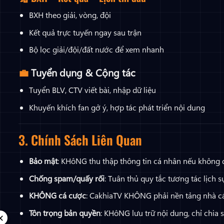
BXH theo giải, vòng, đội
Kết quả trực tuyến ngay sau trận
Bộ lọc giải/đội/đất nước để xem nhanh
💼
Tuyển dụng & Cộng tác
Tuyển BLV, CTV viết bài, nhập dữ liệu
Khuyến khích fan gở ý, hợp tác phát triển nội dung
3. Chính Sách Liên Quan
Bảo mật
: KHôNG thu thập thông tin cá nhân nếu không 
Chống spam/quấy rối
: Tuân thủ quy tắc tương tác lịch s
KHÔNG cá cược
: CakhiaTV KHÔNG phải nền tảng nhà cá
Tôn trọng bản quyền
: KHôNG lưu trữ nội dung, chỉ chia 
✕