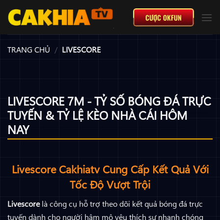
Bỏ
CƯỢC OKFUN
qua
nội
dung
TRANG CHỦ
/
LIVESCORE
LIVESCORE 7M - TỶ SỐ BÓNG ĐÁ TRỰC
TUYẾN & TỶ LỆ KÈO NHÀ CÁI HÔM
NAY
Livescore Cakhiatv Cung Cấp Kết Quả Với
Tốc Độ Vượt Trội
Livescore
là công cụ hỗ trợ theo dõi kết quả bóng đá trực
tuyến dành cho người hâm mộ yêu thích sự nhanh chóng