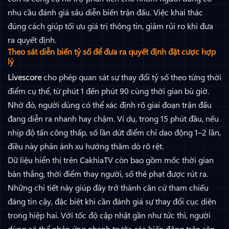
nhu cầu đánh giá sâu diễn biến trận đấu. Việc khai thác
đúng cách giúp tối ưu giá trị thông tin, giảm rủi ro khi đưa
ra quyết định.
Theo sát diễn biến tỷ số để đưa ra quyết định đặt cược hợp
lý
Livescore
cho phép quan sát sự thay đổi tỷ số theo từng thời
điểm cụ thể, từ phút 1 đến phút 90 cùng thời gian bù giờ.
Nhờ đó, người dùng có thể xác định rõ giai đoạn trận đấu
đang diễn ra nhanh hay chậm. Ví dụ, trong 15 phút đầu, nếu
nhịp độ tấn công thấp, số lần dứt điểm chỉ dao động 1–2 lần,
điều này phản ánh xu hướng thăm dò rõ rệt.
Dữ liệu hiển thị trên CakhiaTV còn bao gồm mốc thời gian
bàn thắng, thời điểm thay người, số thẻ phạt được rút ra.
Những chi tiết này giúp đây trở thành căn cứ tham chiếu
đáng tin cậy, đặc biệt khi cần đánh giá sự thay đổi cục diện
trong hiệp hai. Với tốc độ cập nhật gần như tức thì, người
dùng có thể phản ứng nhanh trước các biến động trên sân.