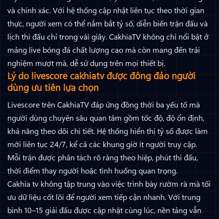
và chính xác. Với hệ thống cập nhật liên tục theo thời gian
thực, người xem có thể nắm bắt tỷ số, diễn biến trận đấu và
lịch thi đấu chỉ trong vài giây. CakhiaTV không chỉ nổi bật ở
mảng live bóng đá chất lượng cao mà còn mang đến trải
nghiệm mượt mà, dễ sử dụng trên mọi thiết bị.
Lý do livescore cakhiatv được đông đảo người
dùng ưu tiên lựa chọn
Livescore trên CakhiaTV đáp ứng đồng thời ba yếu tố mà
người dùng chuyên sâu quan tâm gồm tốc độ, độ ổn định,
khả năng theo dõi chi tiết. Hệ thống hiển thị tỷ số được làm
mới liên tục 24/7, kể cả các khung giờ ít người truy cập.
Mỗi trận được phân tách rõ ràng theo hiệp, phút thi đấu,
thời điểm thay người hoặc tình huống quan trọng.
Cakhia tv không tập trung vào việc trình bày rườm rà mà tối
ưu dữ liệu cốt lõi để người xem tiếp cận nhanh. Với trung
bình 10–15 giải đấu được cập nhật cùng lúc, nền tảng vẫn