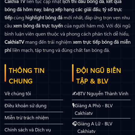
Cakhia TV
liên tục cập nhật
lịch thi đấu bóng đá
,
kết quả
bóng đá hôm nay
,
bảng xếp hạng các giải đấu
,
tỷ số trực
tiếp
cùng
highlight bóng đá
mới nhất, đáp ứng trọn vẹn nhu
cầu
xem bóng đá trực tuyến
của người hâm mộ. Với đội ngũ
bình luận viên quen thuộc và phong cách phân tích dễ hiểu,
CakhiaTV
mang đến trải nghiệm
xem trực tiếp bóng đá miễn
phí
liền mạch, tập trung và đúng chất fan bóng đá.
THÔNG TIN
ĐỘI NGŨ BIÊN
CHUNG
TẬP & BLV
Về chúng tôi
BTV Nguyễn Thành Vinh
Điều khoản sử dụng
Giàng A Phò - BLV
Cakhiatv
Miễn trừ trách nhiệm
Giàng A Lữ - BLV
Chính sách và Dịch vụ
Cakhiatv