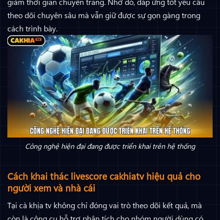
giảm thời gian chuyển trang. Nhờ đó, đáp ứng tốt yêu cầu
theo dõi chuyên sâu mà vẫn giữ được sự gọn gàng trong
cách trình bày.
Công nghệ hiện đại đang được triển khai trên hệ thống
Cách khai thác livescore cakhiatv hiệu quả cho
người xem và nhà cái
Tại cà khịa tv không chỉ đóng vai trò theo dõi kết quả, mà
còn là công cụ hỗ trợ phân tích cho nhóm người dùng có