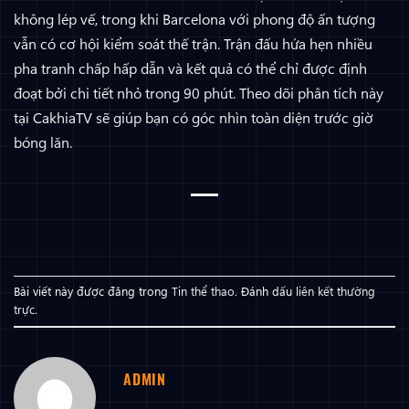
không lép vế, trong khi Barcelona với phong độ ấn tượng
vẫn có cơ hội kiểm soát thế trận. Trận đấu hứa hẹn nhiều
pha tranh chấp hấp dẫn và kết quả có thể chỉ được định
đoạt bởi chi tiết nhỏ trong 90 phút. Theo dõi phân tích này
tại CakhiaTV sẽ giúp bạn có góc nhìn toàn diện trước giờ
bóng lăn.
Bài viết này được đăng trong
Tin thể thao
. Đánh dấu
liên kết thường
trực
.
ADMIN