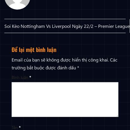
Soi Kèo Nottingham Vs Liverpool Ngày 22/2 – Premier League
Để lại một bình luận
Email của bạn sẽ không được hiển thị công khai.
Các
trường bắt buộc được đánh dấu
*
Bình luận
*
Tên
*