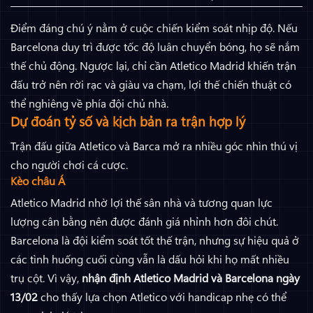
Điểm đáng chú ý nằm ở cuộc chiến kiểm soát nhịp độ. Nếu
Barcelona duy trì được tốc độ luân chuyển bóng, họ sẽ nắm
thế chủ động. Ngược lại, chỉ cần Atletico Madrid khiến trận
đấu trở nên rời rạc và giàu va chạm, lợi thế chiến thuật có
thể nghiêng về phía đội chủ nhà.
Dự đoán tỷ số và kịch bản ra trận hợp lý
Trận đấu giữa Atletico và Barca mở ra nhiều góc nhìn thú vị
cho người chơi cá cược.
Kèo châu Á
Atletico Madrid nhờ lợi thế sân nhà và tương quan lực
lượng cân bằng nên được đánh giá nhỉnh hơn đôi chút.
Barcelona là đội kiểm soát tốt thế trận, nhưng sự hiệu quả ở
các tình huống cuối cùng vẫn là dấu hỏi khi họ mất nhiều
trụ cột. Vì vậy,
nhận định Atletico Madrid và Barcelona ngày
13/02
cho thấy lựa chọn Atletico với handicap nhẹ có thể