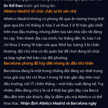
tin thể thao
trước giờ bóng lăn.
Atletico Madrid: tổ chức chặt, tự tin sân nhà
Atletico Madrid không có phong độ quá ấn tượng trong thời
gian qua khi chỉ thắng 4, hòa 3 và thua 3 ở 10 trận gần nhất
trên mọi đấu trường, nhưng điểm tựa sân nhà vẫn rất đáng
tin cậy. Trên thánh địa của mình, họ thắng đến 16, hòa 1 và
chỉ thua 2 trong 19 trận vừa qua. Nhờ lực lượng ít bị chấn
thương, đội chủ nhà có đủ quân bài để chơi đúng tổ chức
và bóp nghẹt thế trận của đối phương.
Barcelona: phong độ hủy diệt nhưng du đấu khó khăn
Barcelona đang là một trong những đội đáng sợ nhất trong
mùa giải này khi chỉ thua 1 trong 18 trận gần đây trên mọi
đấu trường, với 17 chiến thắng – một hiệu suất đáng nể. Tuy
nhiên, điều đáng chú ý là cả 4 thất bại gần đây của Barca
đều đến trên sân khách, đây là điểm yếu mà Atletico có thể
khai thác.
Nhận định Atletico Madrid và Barcelona ngày