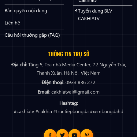
Bản quyền nội dung
Tuyển dụng BLV
CAKHIATV
Liên hệ
Câu hỏi thường gặp (FAQ)
THÔNG TIN TRỤ SỞ
Địa chỉ:
Tầng 5, Tòa nhà Media Center, 72 Nguyễn Trãi,
Thanh Xuân, Hà Nội, Việt Nam
Điện thoại:
0933 836 272
Email:
cakhiatvai@gmail.com
Hashtag:
#cakhiatv #cakhia #tructiepbongda #xembongdahd