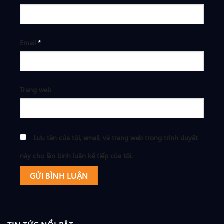
Email
*
Trang web
Lưu tên của tôi, email, và trang web trong trình duyệt
này cho lần bình luận kế tiếp của tôi.