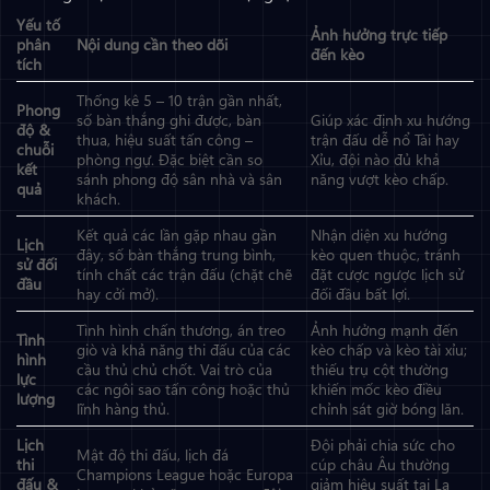
Yếu tố
Ảnh hưởng trực tiếp
phân
Nội dung cần theo dõi
đến kèo
tích
Thống kê 5 – 10 trận gần nhất,
Phong
số bàn thắng ghi được, bàn
Giúp xác định xu hướng
độ &
thua, hiệu suất tấn công –
trận đấu dễ nổ Tài hay
chuỗi
phòng ngự. Đặc biệt cần so
Xỉu, đội nào đủ khả
kết
sánh phong độ sân nhà và sân
năng vượt kèo chấp.
quả
khách.
Kết quả các lần gặp nhau gần
Nhận diện xu hướng
Lịch
đây, số bàn thắng trung bình,
kèo quen thuộc, tránh
sử đối
tính chất các trận đấu (chặt chẽ
đặt cược ngược lịch sử
đầu
hay cởi mở).
đối đầu bất lợi.
Tình hình chấn thương, án treo
Ảnh hưởng mạnh đến
Tình
giò và khả năng thi đấu của các
kèo chấp và kèo tài xỉu;
hình
cầu thủ chủ chốt. Vai trò của
thiếu trụ cột thường
lực
các ngôi sao tấn công hoặc thủ
khiến mốc kèo điều
lượng
lĩnh hàng thủ.
chỉnh sát giờ bóng lăn.
Lịch
Đội phải chia sức cho
Mật độ thi đấu, lịch đá
thi
cúp châu Âu thường
Champions League hoặc Europa
đấu &
giảm hiệu suất tại La