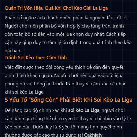
Quản Trị Vốn Hiệu Quả Khi Chơi Kèo Giải La Liga
Phân bổ ngân sách thành nhiều phần là nguyên tắc cốt lõi.
Người chơi nên phân bổ vốn hợp lý cho từng trận, tránh
dồn toàn bộ số tiền vào một lựa chọn duy nhất. Cách tiếp
cận này giúp duy trì tâm lý ổn định trong quá trình theo kèo
dài hạn.
Tránh Soi Kèo Theo Cảm Tính
Việc đặt cược theo đội bóng yêu thích dễ dẫn đến quyết
định thiếu khách quan. Người chơi nên dựa vào dữ liệu,
phong độ và thông tin trước trận thay vì cảm xúc cá nhân
khi
soi kèo La Liga
5 Yếu Tố “Sống Còn” Phải Biết Khi Soi Kèo La Liga
Để nâng cao độ chính xác khi
soi kèo La Liga
, người chơi
cần đánh giá tổng thể nhiều yếu tố thay vì chỉ nhìn vào tỷ lệ
kèo ban đầu. Dưới đây là 5 yếu tố mang tính quyết định
thường được các cao thủ sử dụng tại
Cakhiatv
.