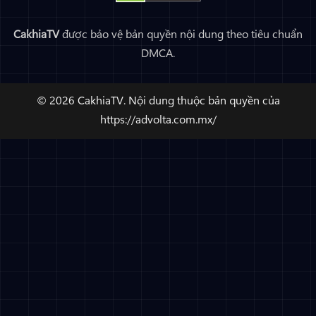
CakhiaTV
được bảo vệ bản quyền nội dung theo tiêu chuẩn
DMCA.
© 2026 CakhiaTV. Nội dung thuộc bản quyền của
https://advolta.com.mx/