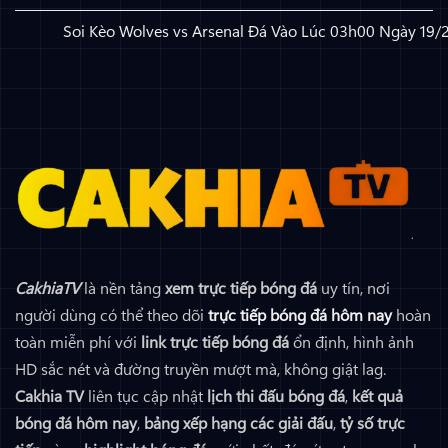
Soi Kèo Wolves vs Arsenal Đá Vào Lúc 03h00 Ngày 19/
Không có bình luận
ở Soi Kèo Wolves vs Arsenal Đá Vào Lúc 03h00 Ngày 19/2
CakhiaTV
là nền tảng
xem trực tiếp bóng đá
uy tín, nơi
người dùng có thể theo dõi
trực tiếp bóng đá hôm nay
hoàn
toàn miễn phí với
link trực tiếp bóng đá
ổn định, hình ảnh
HD sắc nét và đường truyền mượt mà, không giật lag.
Cakhia TV
liên tục cập nhật
lịch thi đấu bóng đá
,
kết quả
bóng đá hôm nay
,
bảng xếp hạng các giải đấu
,
tỷ số trực