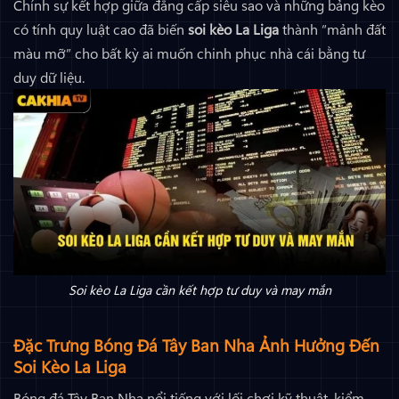
Chính sự kết hợp giữa đẳng cấp siêu sao và những bảng kèo
có tính quy luật cao đã biến
soi kèo La Liga
thành “mảnh đất
màu mỡ” cho bất kỳ ai muốn chinh phục nhà cái bằng tư
duy dữ liệu.
Soi kèo La Liga cần kết hợp tư duy và may mắn
Đặc Trưng Bóng Đá Tây Ban Nha Ảnh Hưởng Đến
Soi Kèo La Liga
Bóng đá Tây Ban Nha nổi tiếng với lối chơi kỹ thuật, kiểm