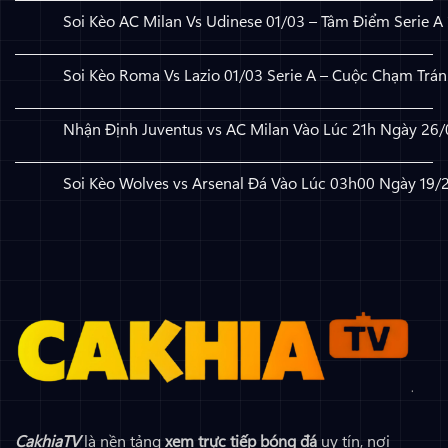
Soi Kèo AC Milan Vs Udinese 01/03 – Tâm Điểm Serie A
Không có bình luận
ở Soi Kèo AC Milan Vs Udinese 01/03 – Tâm Điểm Serie A 2
Soi Kèo Roma Vs Lazio 01/03 Serie A – Cuộc Chạm Trá
Không có bình luận
ở Soi Kèo Roma Vs Lazio 01/03 Serie A – Cuộc Chạm Trán B
Nhận Định Juventus vs AC Milan Vào Lúc 21h Ngày 26/
Không có bình luận
ở Nhận Định Juventus vs AC Milan Vào Lúc 21h Ngày 26/04
Soi Kèo Wolves vs Arsenal Đá Vào Lúc 03h00 Ngày 19/
Không có bình luận
ở Soi Kèo Wolves vs Arsenal Đá Vào Lúc 03h00 Ngày 19/2
CakhiaTV
là nền tảng
xem trực tiếp bóng đá
uy tín, nơi