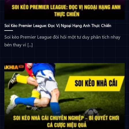
Soi Kèo Premier League: Đọc Vị Ngoại Hạng Anh Thực Chiến
Soi kèo Premier League đòi hỏi một tư duy phân tích nhạy
bén thay vì [...]