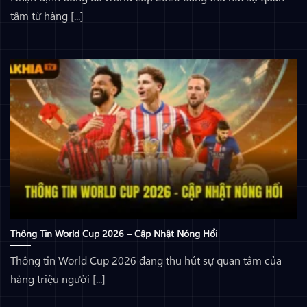
tâm từ hàng [...]
Thông Tin World Cup 2026 – Cập Nhật Nóng Hổi
Thông tin World Cup 2026 đang thu hút sự quan tâm của
hàng triệu người [...]