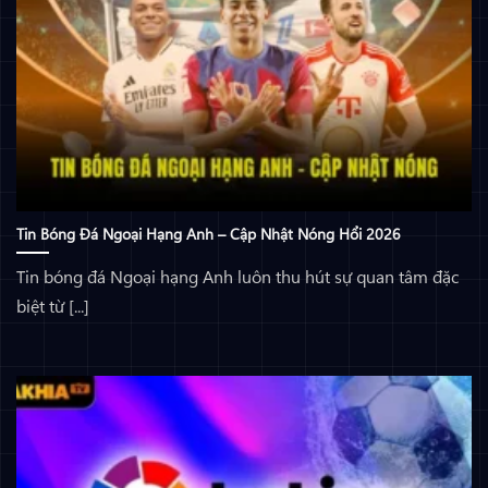
Tin Bóng Đá Ngoại Hạng Anh – Cập Nhật Nóng Hổi 2026
Tin bóng đá Ngoại hạng Anh luôn thu hút sự quan tâm đặc
biệt từ [...]