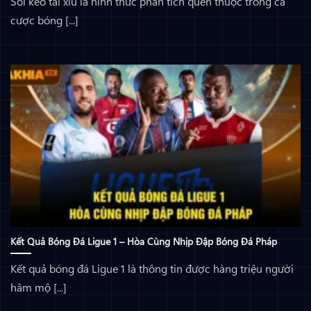
Soi kèo tài xỉu là hình thức phân tích quen thuộc trong cá
cược bóng [...]
Kết Quả Bóng Đá Ligue 1 – Hòa Cùng Nhịp Đập Bóng Đá Pháp
Kết quả bóng đá Ligue 1 là thông tin được hàng triệu người
hâm mộ [...]