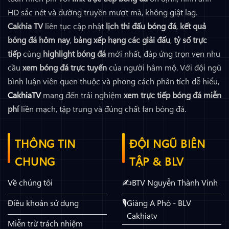
HD sắc nét và đường truyền mượt mà, không giật lag.
Cakhia TV
liên tục cập nhật
lịch thi đấu bóng đá
,
kết quả
bóng đá hôm nay
,
bảng xếp hạng các giải đấu
,
tỷ số trực
tiếp
cùng
highlight bóng đá
mới nhất, đáp ứng trọn vẹn nhu
cầu
xem bóng đá trực tuyến
của người hâm mộ. Với đội ngũ
bình luận viên quen thuộc và phong cách phân tích dễ hiểu,
CakhiaTV
mang đến trải nghiệm
xem trực tiếp bóng đá miễn
phí
liền mạch, tập trung và đúng chất fan bóng đá.
THÔNG TIN
ĐỘI NGŨ BIÊN
CHUNG
TẬP & BLV
Về chúng tôi
BTV Nguyễn Thành Vinh
Điều khoản sử dụng
Giàng A Phò - BLV
Cakhiatv
Miễn trừ trách nhiệm