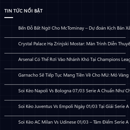
TIN TỨC NỔI BẬT
Bến Đỗ Bất Ngờ Cho McTominay – Dự đoán Kịch Bản X
Không có bình luận
ở Bến Đỗ Bất Ngờ Cho McTominay – Dự đoán Kịch Bản Xảy 
Crystal Palace Hạ Zrinjski Mostar: Màn Trình Diễn Thuy
Không có bình luận
ở Crystal Palace Hạ Zrinjski Mostar: Màn Trình Diễn Thuyết
Arsenal Có Thể Rơi Vào Nhánh Khó Tại Champions Lea
Không có bình luận
ở Arsenal Có Thể Rơi Vào Nhánh Khó Tại Champions League
Garnacho Sẽ Tiếp Tục Mang Tiền Về Cho MU: Mỏ Vàng
Không có bình luận
ở Garnacho Sẽ Tiếp Tục Mang Tiền Về Cho MU: Mỏ Vàng C
Soi Kèo Napoli Vs Bologna 07/03 Serie A Chuẩn Như C
Không có bình luận
ở Soi Kèo Napoli Vs Bologna 07/03 Serie A Chuẩn Như Chuy
Soi Kèo Juventus Vs Empoli Ngày 01/03 Tại Giải Serie A
Không có bình luận
ở Soi Kèo Juventus Vs Empoli Ngày 01/03 Tại Giải Serie A
Soi Kèo AC Milan Vs Udinese 01/03 – Tâm Điểm Serie A
Không có bình luận
ở Soi Kèo AC Milan Vs Udinese 01/03 – Tâm Điểm Serie A 2