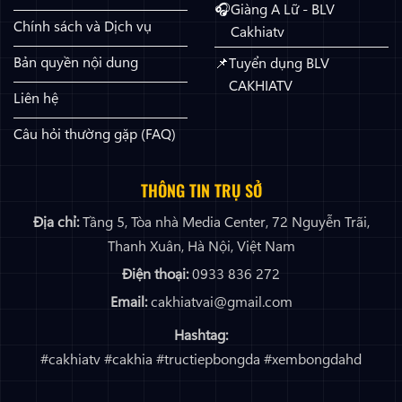
Giàng A Lữ - BLV
Chính sách và Dịch vụ
Cakhiatv
Bản quyền nội dung
Tuyển dụng BLV
CAKHIATV
Liên hệ
Câu hỏi thường gặp (FAQ)
THÔNG TIN TRỤ SỞ
Địa chỉ:
Tầng 5, Tòa nhà Media Center, 72 Nguyễn Trãi,
Thanh Xuân, Hà Nội, Việt Nam
Điện thoại:
0933 836 272
Email:
cakhiatvai@gmail.com
Hashtag:
#cakhiatv #cakhia #tructiepbongda #xembongdahd