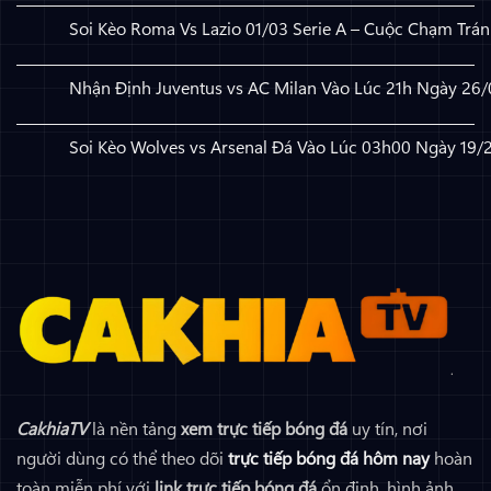
Soi Kèo Roma Vs Lazio 01/03 Serie A – Cuộc Chạm Trá
Không có bình luận
ở Soi Kèo Roma Vs Lazio 01/03 Serie A – Cuộc Chạm Trán B
Nhận Định Juventus vs AC Milan Vào Lúc 21h Ngày 26/
Không có bình luận
ở Nhận Định Juventus vs AC Milan Vào Lúc 21h Ngày 26/04
Soi Kèo Wolves vs Arsenal Đá Vào Lúc 03h00 Ngày 19/
Không có bình luận
ở Soi Kèo Wolves vs Arsenal Đá Vào Lúc 03h00 Ngày 19/2
CakhiaTV
là nền tảng
xem trực tiếp bóng đá
uy tín, nơi
người dùng có thể theo dõi
trực tiếp bóng đá hôm nay
hoàn
toàn miễn phí với
link trực tiếp bóng đá
ổn định, hình ảnh