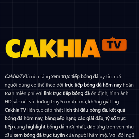
Không có bình luận
ở Soi Kèo Wolves vs Arsenal Đá Vào Lúc 03h00 Ngày 19/2
CakhiaTV
là nền tảng
xem trực tiếp bóng đá
uy tín, nơi
người dùng có thể theo dõi
trực tiếp bóng đá hôm nay
hoàn
toàn miễn phí với
link trực tiếp bóng đá
ổn định, hình ảnh
HD sắc nét và đường truyền mượt mà, không giật lag.
Cakhia TV
liên tục cập nhật
lịch thi đấu bóng đá
,
kết quả
bóng đá hôm nay
,
bảng xếp hạng các giải đấu
,
tỷ số trực
tiếp
cùng
highlight bóng đá
mới nhất, đáp ứng trọn vẹn nhu
cầu
xem bóng đá trực tuyến
của người hâm mộ. Với đội ngũ