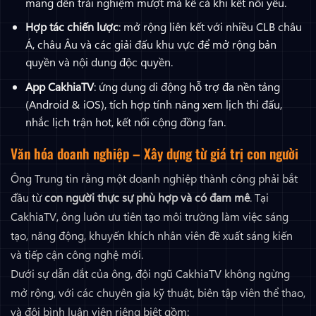
mang đến trải nghiệm mượt mà kể cả khi kết nối yếu.
Hợp tác chiến lược
: mở rộng liên kết với nhiều CLB châu
Á, châu Âu và các giải đấu khu vực để mở rộng bản
quyền và nội dung độc quyền.
App CakhiaTV
: ứng dụng di động hỗ trợ đa nền tảng
(Android & iOS), tích hợp tính năng xem lịch thi đấu,
nhắc lịch trận hot, kết nối cộng đồng fan.
Văn hóa doanh nghiệp – Xây dựng từ giá trị con người
Ông Trung tin rằng một doanh nghiệp thành công phải bắt
đầu từ
con người thực sự phù hợp và có đam mê
. Tại
CakhiaTV, ông luôn ưu tiên tạo môi trường làm việc sáng
tạo, năng động, khuyến khích nhân viên đề xuất sáng kiến
và tiếp cận công nghệ mới.
Dưới sự dẫn dắt của ông, đội ngũ CakhiaTV không ngừng
mở rộng, với các chuyên gia kỹ thuật, biên tập viên thể thao,
và đội bình luận viên riêng biệt gồm: