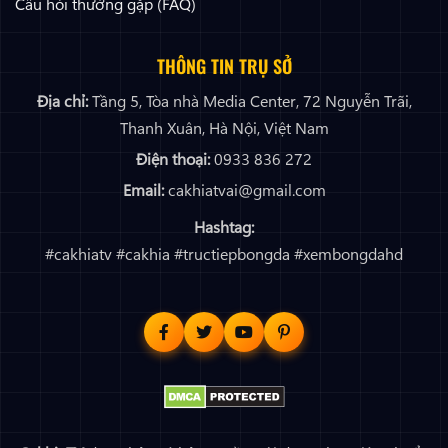
Câu hỏi thường gặp (FAQ)
THÔNG TIN TRỤ SỞ
Địa chỉ:
Tầng 5, Tòa nhà Media Center, 72 Nguyễn Trãi,
Thanh Xuân, Hà Nội, Việt Nam
Điện thoại:
0933 836 272
Email:
cakhiatvai@gmail.com
Hashtag:
#cakhiatv #cakhia #tructiepbongda #xembongdahd